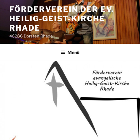
Zum
FÖRDERVEREIN DER EV.
Inhalt
HEILIG-GEIST-KIRCHE
springen
RHADE
46286 Dorsten Rhade
Menü